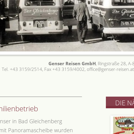
Genser Reisen GmbH
, Ringstraße 28, A
Tel. +43 3159/2514, Fax +43 3159/4002, office@genser-reisen.at
DIE N
ilienbetrieb
nser in Bad Gleichenberg
 mit Panoramascheibe wurden