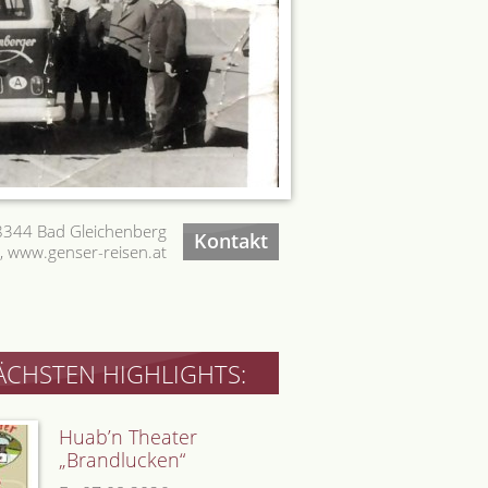
-8344 Bad Gleichenberg
Kontakt
, www.genser-reisen.at
ÄCHSTEN HIGHLIGHTS:
Huab’n Theater
„Brandlucken“